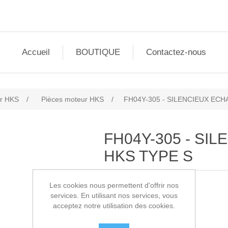
Accueil
BOUTIQUE
Contactez-nous
r HKS
/
Pièces moteur HKS
/
FH04Y-305 - SILENCIEUX ECH
FH04Y-305 - SI
HKS TYPE S
Les cookies nous permettent d'offrir nos
Liquidation stock
services. En utilisant nos services, vous
acceptez notre utilisation des cookies.
SKU:
FH04Y-305