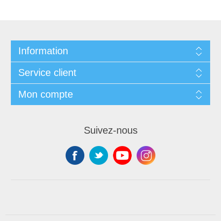
Information
Service client
Mon compte
Suivez-nous