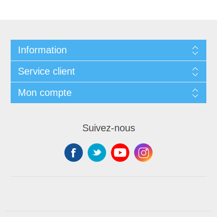
Information
Service client
Mon compte
Suivez-nous