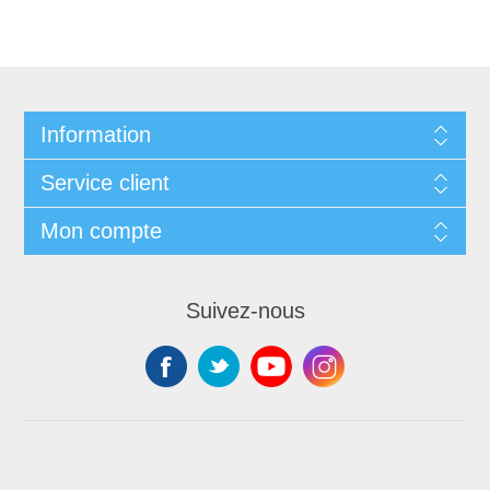
Information
Service client
Mon compte
Suivez-nous