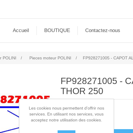
Accueil
BOUTIQUE
Contactez-nous
r POLINI
/
Pieces moteur POLINI
/
FP928271005 - CAPOT 
FP928271005 -
THOR 250
Les cookies nous permettent d'offrir nos
SKU:
FP928271005
services. En utilisant nos services, vous
acceptez notre utilisation des cookies.
21,50€ HT