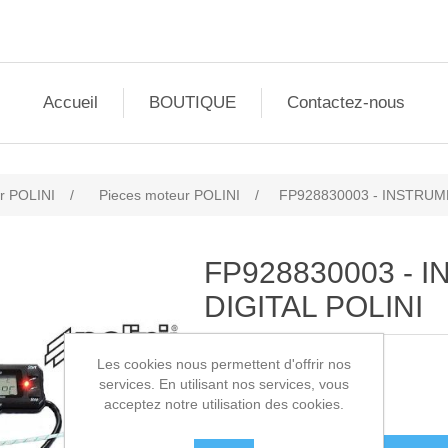
Accueil
BOUTIQUE
Contactez-nous
r POLINI
/
Pieces moteur POLINI
/
FP928830003 - INSTRUM
FP928830003 - 
DIGITAL POLINI
Les cookies nous permettent d'offrir nos
SKU:
FP928830003
services. En utilisant nos services, vous
acceptez notre utilisation des cookies.
170,00€ HT