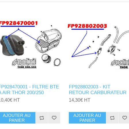
FP928470001 - FILTRE BTE
FP928802003 - KIT
A AIR THOR 200/250
RETOUR CARBURATEUR
10,40€ HT
14,30€ HT
AJOUTER AU
AJOUTER AU
PANIER
PANIER