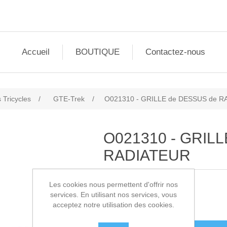
Accueil
BOUTIQUE
Contactez-nous
 Tricycles
/
GTE-Trek
/
O021310 - GRILLE de DESSUS de 
O021310 - GRIL
RADIATEUR
Les cookies nous permettent d'offrir nos
SKU:
O021310
services. En utilisant nos services, vous
acceptez notre utilisation des cookies.
35,00€ HT