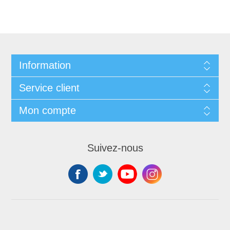
Information
Service client
Mon compte
Suivez-nous