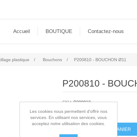
Accueil
BOUTIQUE
Contactez-nous
illage plastique
/
Bouchons
/
P200810 - BOUCHON Ø11
P200810 - BOUC
SKU:
P200810
Les cookies nous permettent d'offrir nos
0,20€ HT
services. En utilisant nos services, vous
acceptez notre utilisation des cookies.
AJOUTER AU PANIER