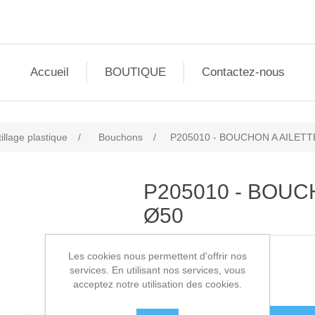
Accueil
BOUTIQUE
Contactez-nous
illage plastique
/
Bouchons
/
P205010 - BOUCHON A AILETT
P205010 - BOUC
Ø50
Les cookies nous permettent d'offrir nos
SKU:
P205010
services. En utilisant nos services, vous
acceptez notre utilisation des cookies.
0,80€ HT