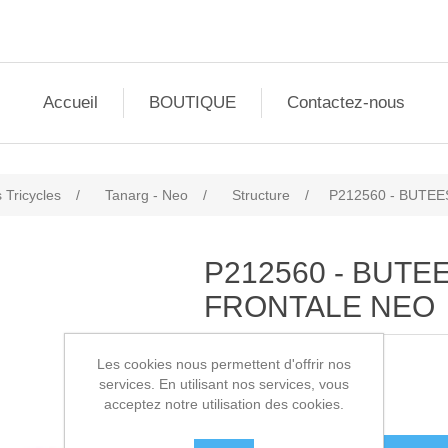
Accueil
BOUTIQUE
Contactez-nous
 Tricycles
/
Tanarg - Neo
/
Structure
/
P212560 - BUTE
P212560 - BUTE
FRONTALE NEO
Les cookies nous permettent d'offrir nos
SKU:
P212560
services. En utilisant nos services, vous
acceptez notre utilisation des cookies.
12,20€ HT