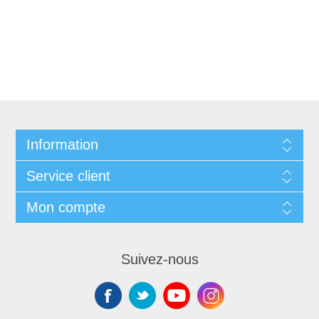
Information
Service client
Mon compte
Suivez-nous