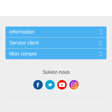
Information
Service client
Mon compte
Suivez-nous