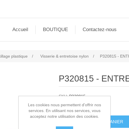
Accueil
BOUTIQUE
Contactez-nous
illage plastique
/
Visserie & entretoise nylon
/
P320815 - ENT
P320815 - ENTRE
SKU:
P320815
Les cookies nous permettent d'offrir nos
2,00€ HT
services. En utilisant nos services, vous
acceptez notre utilisation des cookies.
AJOUTER AU PANIER