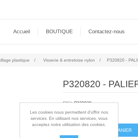
Accueil
BOUTIQUE
Contactez-nous
illage plastique
/
Visserie & entretoise nylon
/
P320820 - PAL
P320820 - PALIE
SKU:
P320820
Les cookies nous permettent d'offrir nos
1,00€ HT
services. En utilisant nos services, vous
acceptez notre utilisation des cookies.
AJOUTER AU PANIER