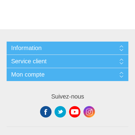
Information
Service client
Mon compte
Suivez-nous