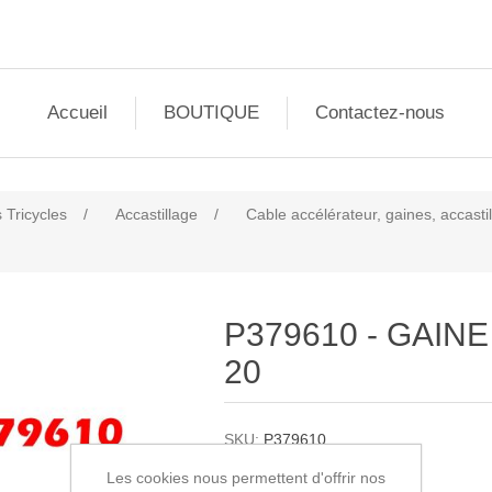
Accueil
BOUTIQUE
Contactez-nous
 Tricycles
/
Accastillage
/
Cable accélérateur, gaines, accast
P379610 - GAINE
20
SKU:
P379610
Les cookies nous permettent d'offrir nos
0,90€ HT