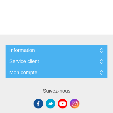
Information
Service client
Mon compte
Suivez-nous