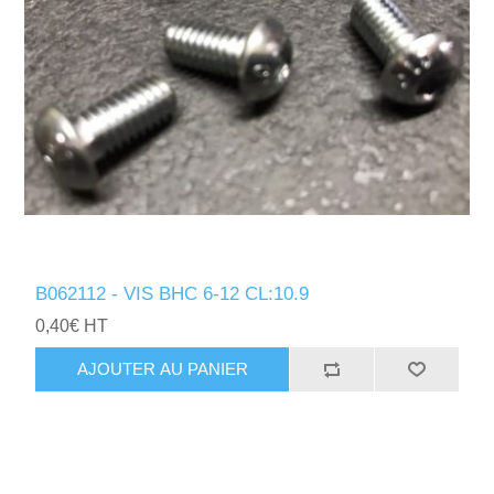
B062112 - VIS BHC 6-12 CL:10.9
0,40€ HT
AJOUTER AU PANIER