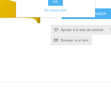
400,00€ HT
OK
En savoir plus
AJOUTER AU PANIER
Ajouter à la liste de souhait
Envoyer à un ami