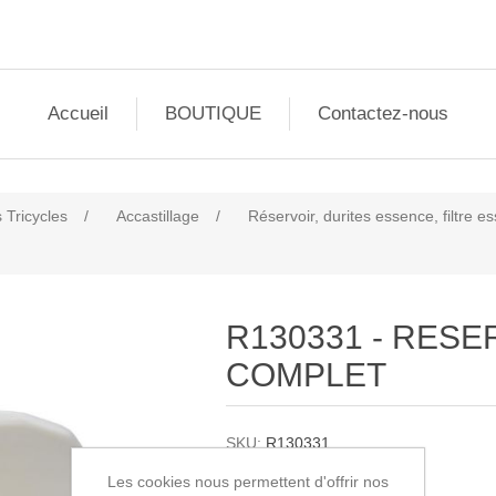
Accueil
BOUTIQUE
Contactez-nous
 Tricycles
/
Accastillage
/
Réservoir, durites essence, filtre 
R130331 - RESE
COMPLET
SKU:
R130331
Les cookies nous permettent d'offrir nos
595,00€ HT