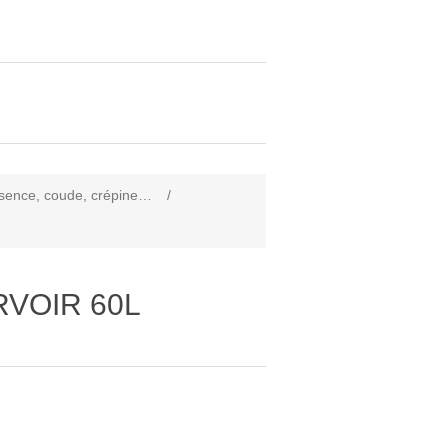
essence, coude, crépine…
/
RVOIR 60L