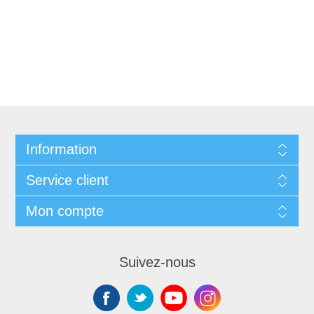
Information
Service client
Mon compte
Suivez-nous