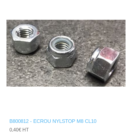
B800812 - ECROU NYLSTOP M8 CL10
0,40€ HT