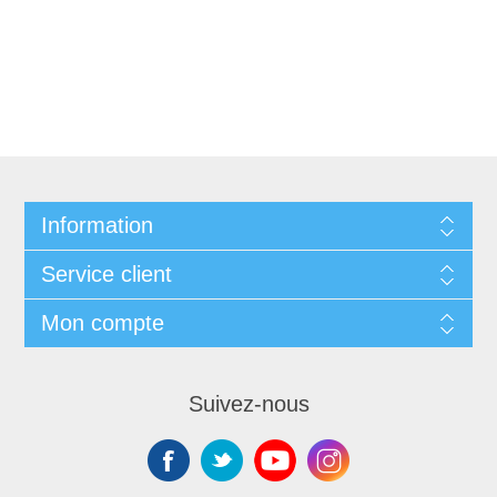
Information
Service client
Mon compte
Suivez-nous