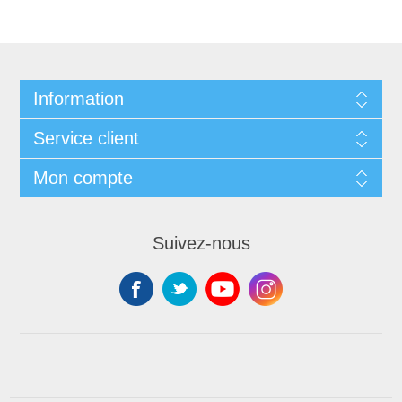
Information
Service client
Mon compte
Suivez-nous