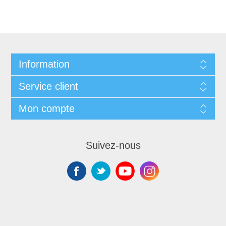
Information
Service client
Mon compte
Suivez-nous