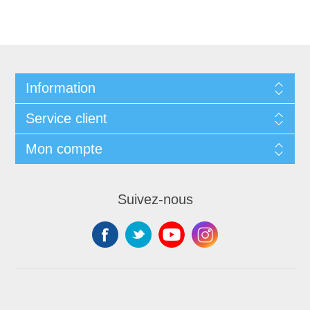
Information
Service client
Mon compte
Suivez-nous