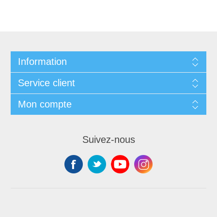
Information
Service client
Mon compte
Suivez-nous