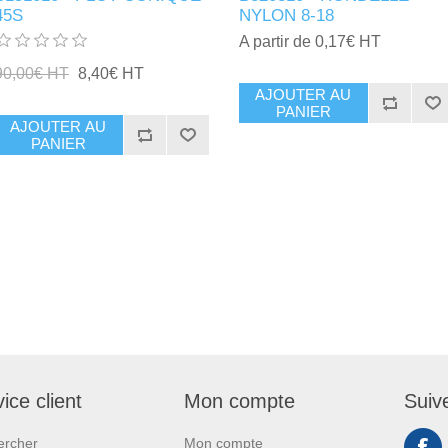
45S
NYLON 8-18
A partir de 0,17€ HT
90,00€ HT
8,40€ HT
AJOUTER AU
PANIER
AJOUTER AU
PANIER
ice client
Mon compte
Suiv
ercher
Mon compte