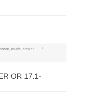
essence, coude, crépine…
/
ER OR 17.1-