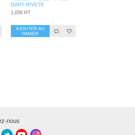
DART RIVETE
1,05€ HT
AJOUTER AU
PANIER
ez-nous