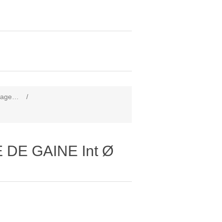
ilage…
/
 DE GAINE Int Ø