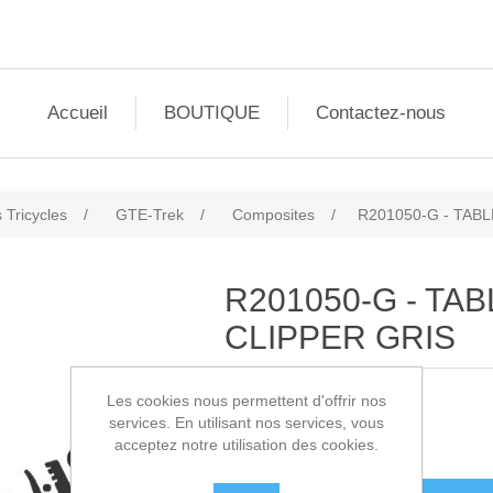
Accueil
BOUTIQUE
Contactez-nous
 Tricycles
/
GTE-Trek
/
Composites
/
R201050-G - TAB
R201050-G - TA
CLIPPER GRIS
Les cookies nous permettent d'offrir nos
SKU:
R201050-G
services. En utilisant nos services, vous
acceptez notre utilisation des cookies.
140,00€ HT