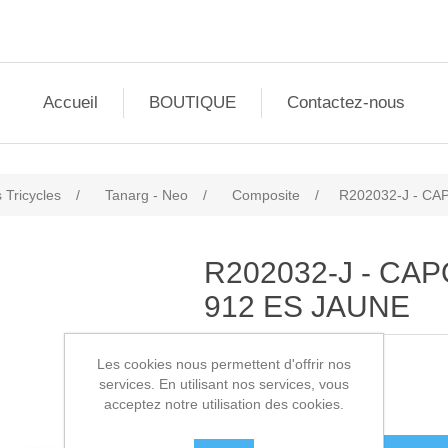
Accueil
BOUTIQUE
Contactez-nous
 Tricycles
/
Tanarg - Neo
/
Composite
/
R202032-J - C
R202032-J - CA
912 ES JAUNE
Les cookies nous permettent d'offrir nos
SKU:
R202032-J
services. En utilisant nos services, vous
acceptez notre utilisation des cookies.
550,00€ HT