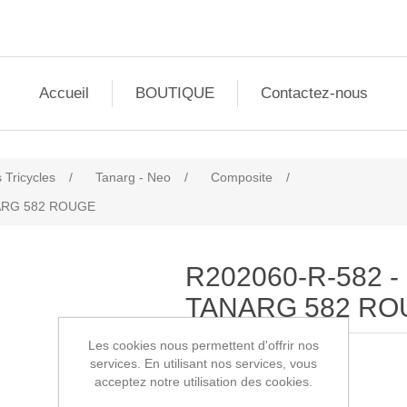
Accueil
BOUTIQUE
Contactez-nous
 Tricycles
/
Tanarg - Neo
/
Composite
/
NARG 582 ROUGE
R202060-R-582 
TANARG 582 R
Les cookies nous permettent d'offrir nos
services. En utilisant nos services, vous
SKU:
R202060-R-582
acceptez notre utilisation des cookies.
1840,00€ HT