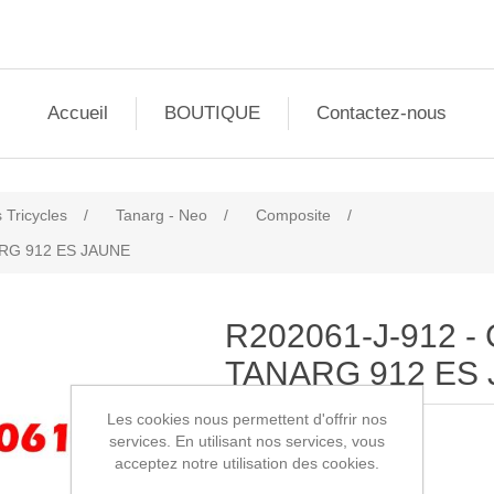
Accueil
BOUTIQUE
Contactez-nous
 Tricycles
/
Tanarg - Neo
/
Composite
/
ARG 912 ES JAUNE
R202061-J-912 -
TANARG 912 ES
Les cookies nous permettent d'offrir nos
services. En utilisant nos services, vous
SKU:
R202061-J-912
acceptez notre utilisation des cookies.
1840,00€ HT