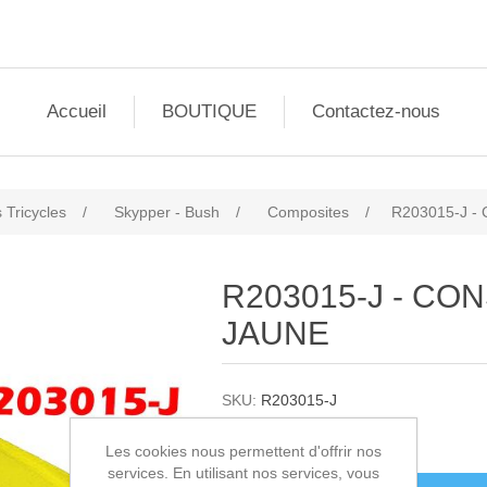
Accueil
BOUTIQUE
Contactez-nous
 Tricycles
/
Skypper - Bush
/
Composites
/
R203015-J 
R203015-J - C
JAUNE
SKU:
R203015-J
820,00€ HT
Les cookies nous permettent d'offrir nos
services. En utilisant nos services, vous