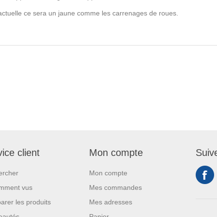
ntractuelle ce sera un jaune comme les carrenages de roues.
ice client
Mon compte
Suiv
ercher
Mon compte
mment vus
Mes commandes
rer les produits
Mes adresses
eautés
Panier