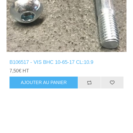
B106517 - VIS BHC 10-65-17 CL:10.9
7,50€ HT
AJOUTER AU PANIER