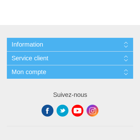
Information
Service client
Mon compte
Suivez-nous