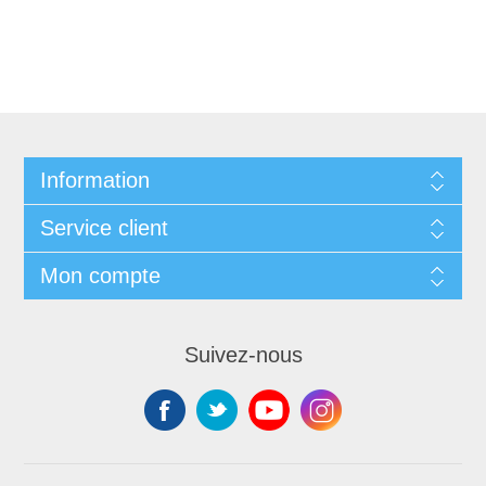
Information
Service client
Mon compte
Suivez-nous