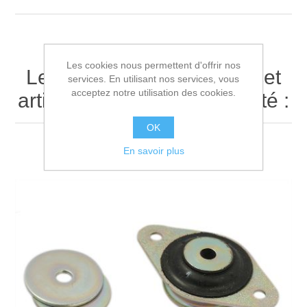
Les cookies nous permettent d'offrir nos
Les clients ayant acheté cet
services. En utilisant nos services, vous
acceptez notre utilisation des cookies.
article ont également acheté :
OK
En savoir plus