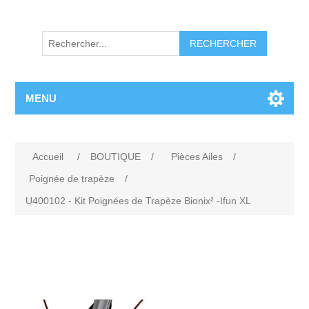
RECHERCHER
MENU
Accueil
/
BOUTIQUE
/
Pièces Ailes
/
Poignée de trapèze
/
U400102 - Kit Poignées de Trapèze Bionix² -Ifun XL