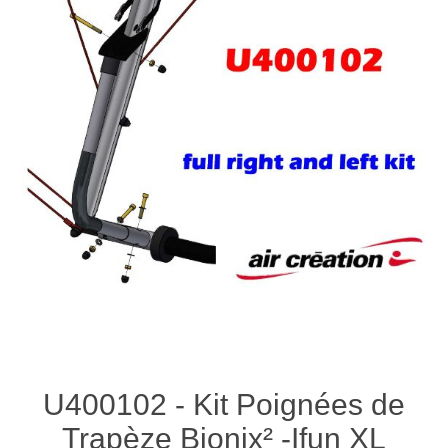
U400102 - Kit Poignées de
Trapèze Bionix² -Ifun XL