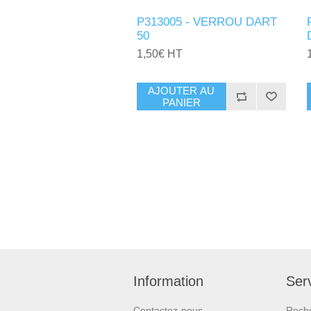
P313005 - VERROU DART
50
1,50€ HT
AJOUTER AU
PANIER
Information
Serv
Contactez-nous
Rech