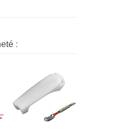
eté :