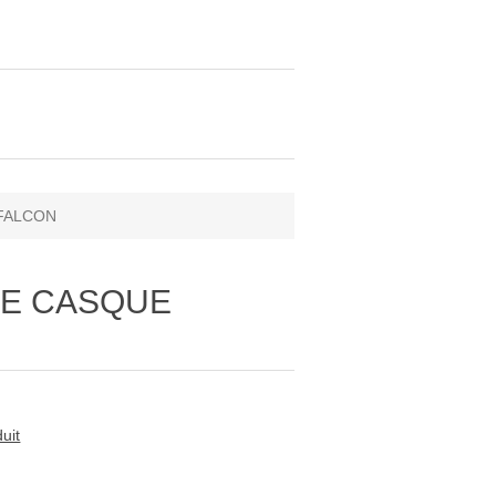
 FALCON
ERE CASQUE
uit