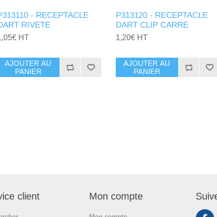
P313110 - RECEPTACLE
P313120 - RECEPTACLE
DART RIVETE
DART CLIP CARRE
1,05€ HT
1,20€ HT
AJOUTER AU
AJOUTER AU
PANIER
PANIER
ice client
Mon compte
Suiv
ercher
Mon compte