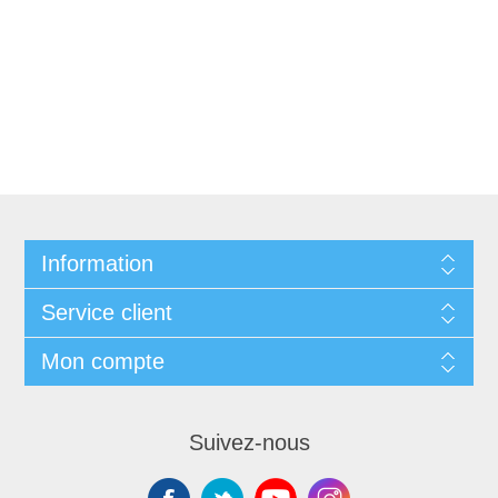
Information
Service client
Mon compte
Suivez-nous