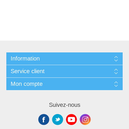
Information
Service client
Mon compte
Suivez-nous