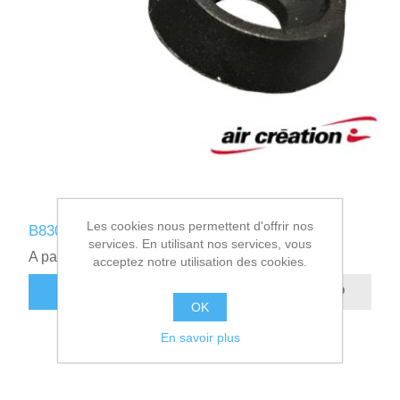
Les cookies nous permettent d'offrir nos
B830610 - RONDELLE CUVETTE NYLON M6
services. En utilisant nos services, vous
A partir de 0,36€ HT
acceptez notre utilisation des cookies.
AJOUTER AU PANIER
OK
En savoir plus