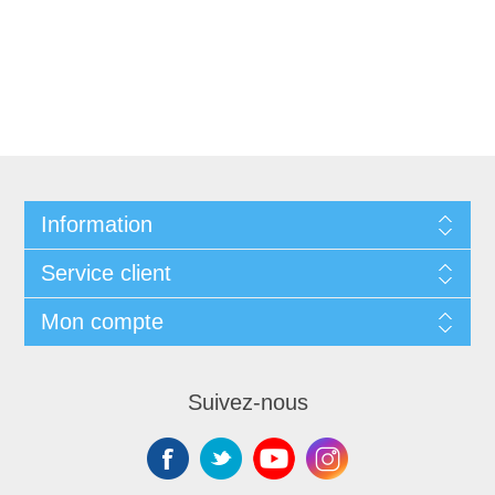
Information
Service client
Mon compte
Suivez-nous