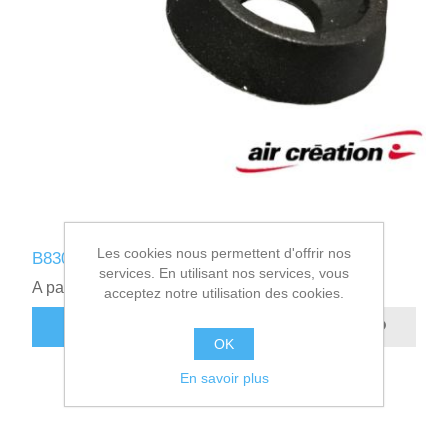
Les cookies nous permettent d'offrir nos
B830610 - RONDELLE CUVETTE NYLON M6
services. En utilisant nos services, vous
A partir de 0,36€ HT
acceptez notre utilisation des cookies.
AJOUTER AU PANIER
OK
En savoir plus