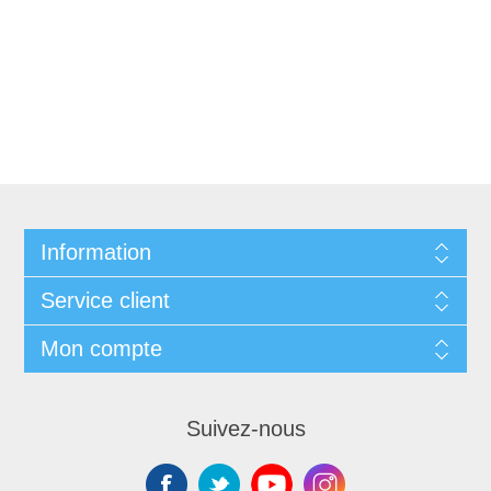
Information
Service client
Mon compte
Suivez-nous