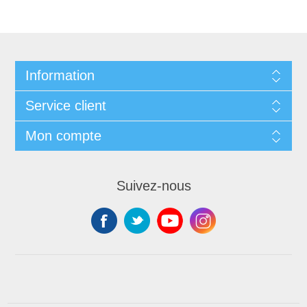
Information
Service client
Mon compte
Suivez-nous