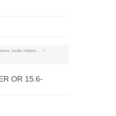
essence, coude, crépine…
/
ER OR 15.6-