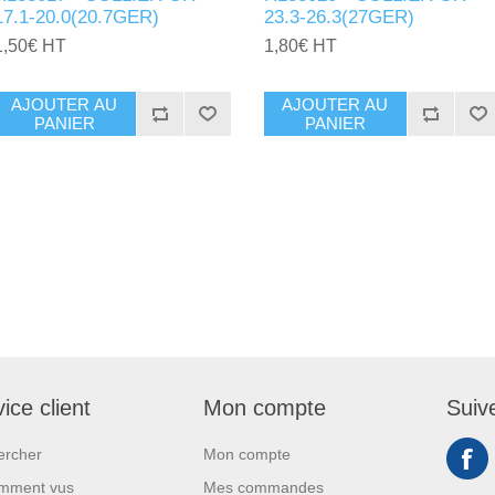
17.1-20.0(20.7GER)
23.3-26.3(27GER)
1,50€ HT
1,80€ HT
AJOUTER AU
AJOUTER AU
PANIER
PANIER
ice client
Mon compte
Suiv
ercher
Mon compte
mment vus
Mes commandes