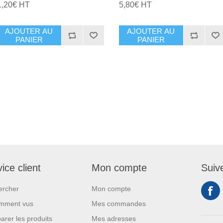
1,20€ HT
5,80€ HT
AJOUTER AU
AJOUTER AU
PANIER
PANIER
ice client
Mon compte
Suiv
ercher
Mon compte
mment vus
Mes commandes
rer les produits
Mes adresses