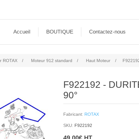
Accueil
BOUTIQUE
Contactez-nous
r ROTAX
/
Moteur 912 standard
/
Haut Moteur
/
F922192
F922192 - DURI
90°
Fabricant:
ROTAX
SKU:
F922192
49,00€ HT