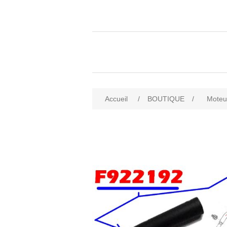
Accueil
/
BOUTIQUE
/
Moteu