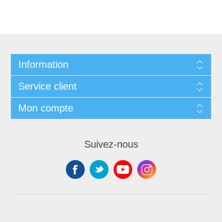
Information
Service client
Mon compte
Suivez-nous