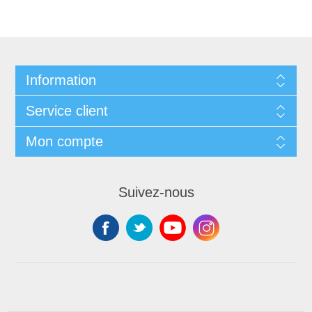
Information
Service client
Mon compte
Suivez-nous