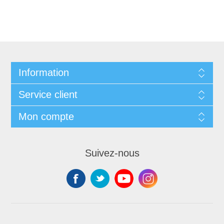
Information
Service client
Mon compte
Suivez-nous